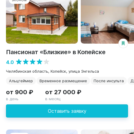
ЭКОНОМ
Пансионат «Близкие» в Копейске
4.0
Челябинская область, Копейск, улица Энгельса
Альцгеймер
Временное размещение
После инсульта
Д
от 900 ₽
от 27 000 ₽
в день
в месяц
Оставить заявку