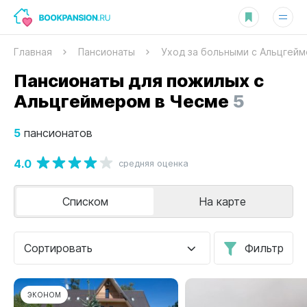
Главная
Пансионаты
Уход за больными с Альцгей
Пансионаты для пожилых с
Альцгеймером в Чесме
5
5
пансионатов
4.0
средняя оценка
Списком
На карте
Сортировать
Фильтр
ЭКОНОМ