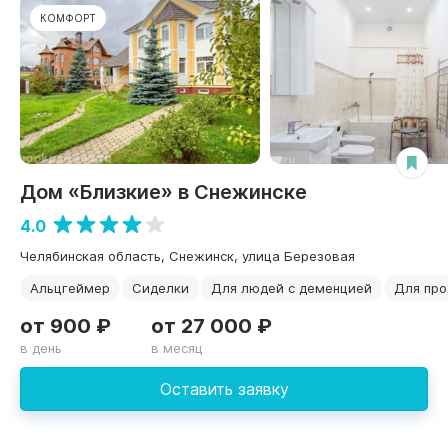
КОМФОРТ
Дом «Близкие» в Снежинске
4.0
Челябинская область, Снежинск, улица Березовая
Альцгеймер
Сиделки
Для людей с деменцией
Для пр
от 900 ₽
от 27 000 ₽
в день
в месяц
Оставить заявку