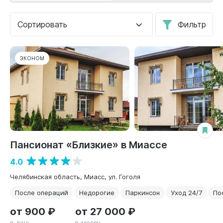
Сортировать
Фильтр
ЭКОНОМ
Пансионат «Близкие» в Миассе
4.0
Челябинская область, Миасс, ул. Гоголя
После операций
Недорогие
Паркинсон
Уход 24/7
По
от 900 ₽
от 27 000 ₽
в день
в месяц