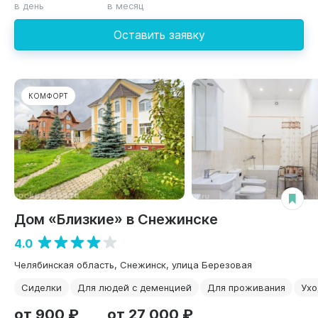
в день
в месяц
Оставить заявку
КОМФОРТ
Дом «Близкие» в Снежинске
4.0
Челябинская область, Снежинск, улица Березовая
Сиделки
Для людей с деменцией
Для проживания
Ухо
от 900 ₽
от 27 000 ₽