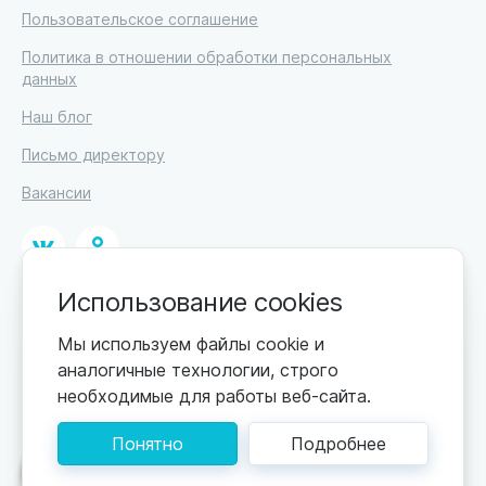
Пользовательское соглашение
Политика в отношении обработки персональных
данных
Наш блог
Письмо директору
Вакансии
Использование cookies
© 2026
ИП Высоцкий Дмитрий Петрович, ИНН 233610721148
Мы используем файлы cookie и
аналогичные технологии, строго
0+
Цены обновляются по мере поступления новой
необходимые для работы веб-сайта.
информации. Точную стоимость уточняйте у
пансионата. Информация, предоставленная на сайте,
Понятно
Подробнее
не может быть использована для постановки
диагноза, назначения лечения и не заменяет прием
Поможем подобрать пансионат
врача.