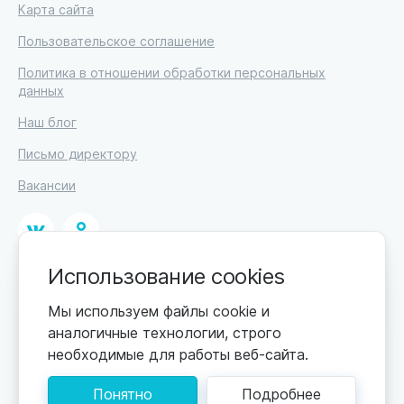
Карта сайта
Пользовательское соглашение
Политика в отношении обработки персональных
данных
Наш блог
Письмо директору
Вакансии
Использование cookies
© 2026
ИП Высоцкий Дмитрий Петрович, ИНН 233610721148
Мы используем файлы cookie и
аналогичные технологии, строго
0+
Цены обновляются по мере поступления новой
необходимые для работы веб-сайта.
информации. Точную стоимость уточняйте у
пансионата. Информация, предоставленная на сайте,
Понятно
Подробнее
не может быть использована для постановки