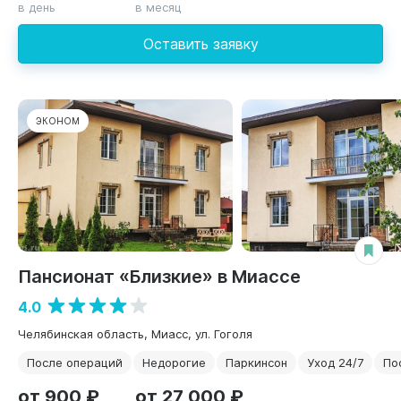
в день
в месяц
Оставить заявку
ЭКОНОМ
Пансионат «Близкие» в Миассе
4.0
Челябинская область, Миасс, ул. Гоголя
После операций
Недорогие
Паркинсон
Уход 24/7
По
от 900 ₽
от 27 000 ₽