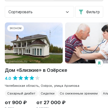
Сортировать
Фильтр
ЭКОНОМ
Дом «Близкие» в Озёрске
4.0
Челябинская область, Озёрск, улица Архипова
Сахарный диабет
Сиделки
Со сниженным зрением
Ал
от 900 ₽
от 27 000 ₽
в день
в месяц