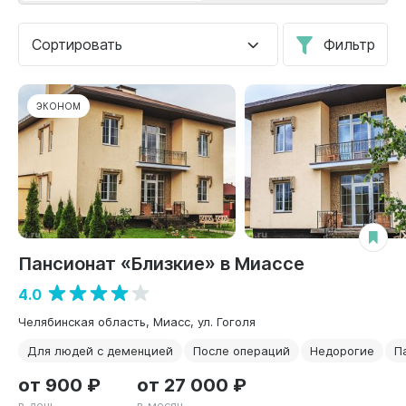
Сортировать
Фильтр
ЭКОНОМ
Пансионат «Близкие» в Миассе
4.0
Челябинская область, Миасс, ул. Гоголя
Для людей с деменцией
После операций
Недорогие
П
от 900 ₽
от 27 000 ₽
в день
в месяц