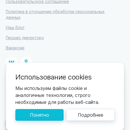
Пользовательское соглашение
Политика в отношении обработки персональных
данных
Наш блог
Письмо директору
Вакансии
Использование cookies
© 2026
ИП Высоцкий Дмитрий Петрович, ИНН 233610721148
Мы используем файлы cookie и
аналогичные технологии, строго
0+
Цены обновляются по мере поступления новой
необходимые для работы веб-сайта.
информации. Точную стоимость уточняйте у
пансионата. Информация, предоставленная на сайте,
Понятно
Подробнее
не может быть использована для постановки
диагноза, назначения лечения и не заменяет прием
Поможем подобрать пансионат
врача.