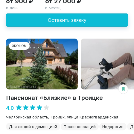
от 900 ₽
от 27 000 ₽
в день
в месяц
Оставить заявку
ЭКОНОМ
Пансионат «Близкие» в Троицке
4.0
Челябинская область, Троицк, улица Красногвардейская
Для людей с деменцией
После операций
Недорогие
Д