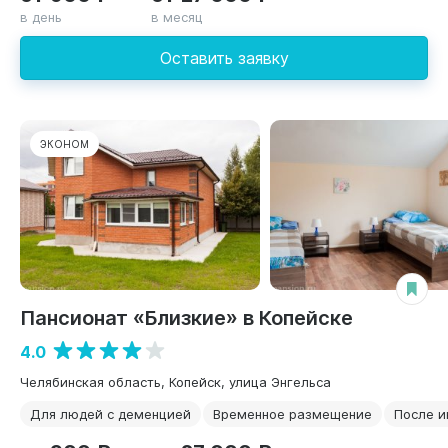
в день
в месяц
Оставить заявку
ЭКОНОМ
Пансионат «Близкие» в Копейске
4.0
Челябинская область, Копейск, улица Энгельса
Для людей с деменцией
Временное размещение
После и