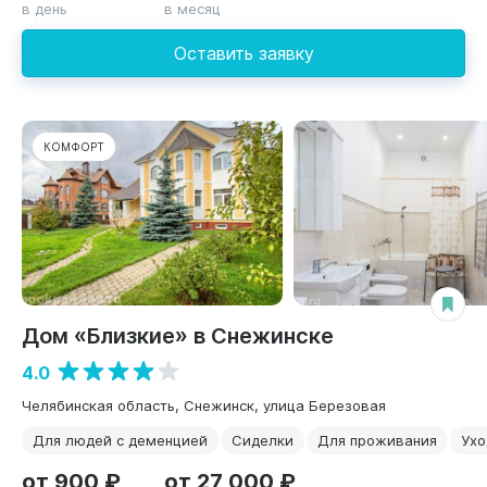
в день
в месяц
Оставить заявку
КОМФОРТ
Дом «Близкие» в Снежинске
4.0
Челябинская область, Снежинск, улица Березовая
Для людей с деменцией
Сиделки
Для проживания
Ухо
от 900 ₽
от 27 000 ₽