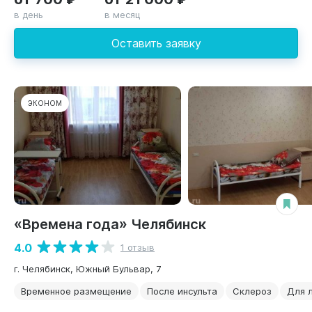
в день
в месяц
Оставить заявку
ЭКОНОМ
«Времена года» Челябинск
4.0
1 отзыв
г. Челябинск, Южный Бульвар, 7
Временное размещение
После инсульта
Склероз
Для 