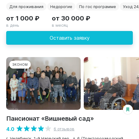
Для проживания
Недорогие
По гос программе
Уход 24
от 1 000 ₽
от 30 000 ₽
в день
в месяц
Оставить заявку
ЭКОНОМ
Пансионат «Вишневый сад»
4.0
6 отзывов
г. Челябинск, 1-й Нарвский пер., д. 6 (Тракторозаводский