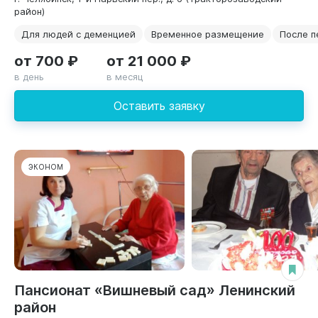
район)
Для людей с деменцией
Временное размещение
После п
от 700 ₽
от 21 000 ₽
в день
в месяц
Оставить заявку
ЭКОНОМ
Пансионат «Вишневый сад» Ленинский
район