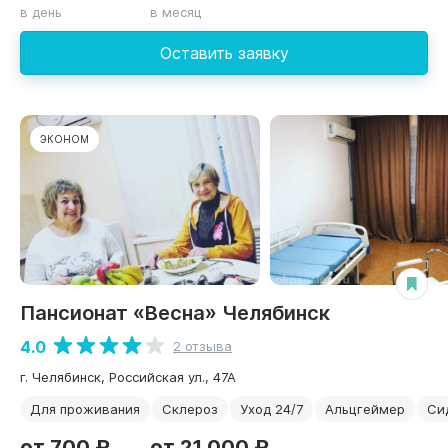
в день
в месяц
Оставить заявку
ЭКОНОМ
Пансионат «Весна» Челябинск
4.0
2 отзыва
г. Челябинск, Российская ул., 47А
Для проживания
Склероз
Уход 24/7
Альцгеймер
Си
от 700 ₽
от 21 000 ₽