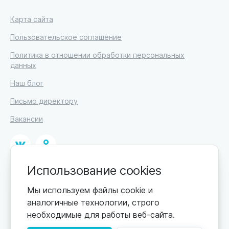
Карта сайта
Пользовательское соглашение
Политика в отношении обработки персональных
данных
Наш блог
Письмо директору
Вакансии
Использование cookies
© 2026
ИП Высоцкий Дмитрий Петрович, ИНН 233610721148
Мы используем файлы cookie и
аналогичные технологии, строго
0+
Цены обновляются по мере поступления новой
необходимые для работы веб-сайта.
информации. Точную стоимость уточняйте у
пансионата. Информация, предоставленная на сайте,