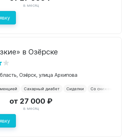
в месяц
явку
зкие» в Озёрске
бласть, Озёрск, улица Архипова
еменцией
Сахарный диабет
Сиделки
Со сниженным зрение
от 27 000 ₽
в месяц
явку