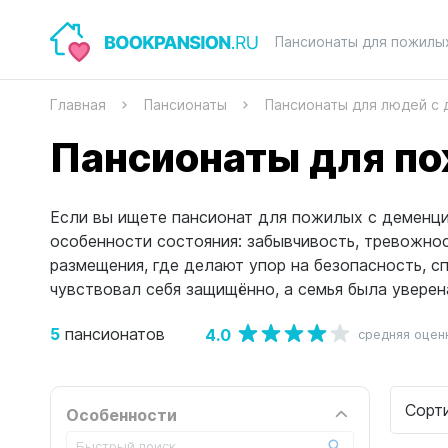
Пансионаты для пожилы
Главная
Пансионаты
Пансионаты для людей с
Пансионаты для по
Если вы ищете пансионат для пожилых с деменци
особенности состояния: забывчивость, тревожно
размещения, где делают упор на безопасность, 
чувствовал себя защищённо, а семья была уверен
5
4.0
пансионатов
средняя оцен
Сорт
Особенности