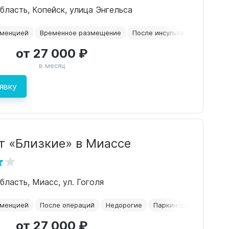
бласть, Копейск, улица Энгельса
еменцией
Временное размещение
После инсульта
Уход 24/7
от 27 000 ₽
в месяц
явку
т «Близкие» в Миассе
бласть, Миасс, ул. Гоголя
еменцией
После операций
Недорогие
Паркинсон
Уход 24/
от 27 000 ₽