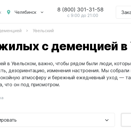
8 (800) 301-31-58
Зак
Челябинск
х
с 9:00 до 21:00
 деменцией
Увельский
жилых с деменцией в
ей в Увельском, важно, чтобы рядом были люди, котор
сть, дезориентацию, изменения настроения. Мы собрали
спокойную атмосферу и бережный ежедневный уход — так
а, что он под присмотром.
ка
ировать