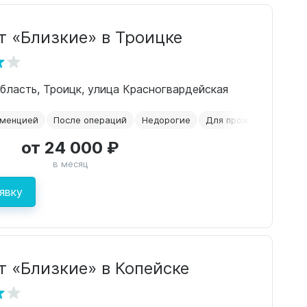
т «Близкие» в Троицке
бласть, Троицк, улица Красногвардейская
еменцией
После операций
Недорогие
Для проживания
По
от 24 000 ₽
в месяц
явку
т «Близкие» в Копейске