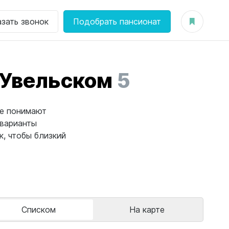
азать звонок
Подобрать пансионат
 Увельском
5
ые понимают
 варианты
, чтобы близкий
Списком
На карте