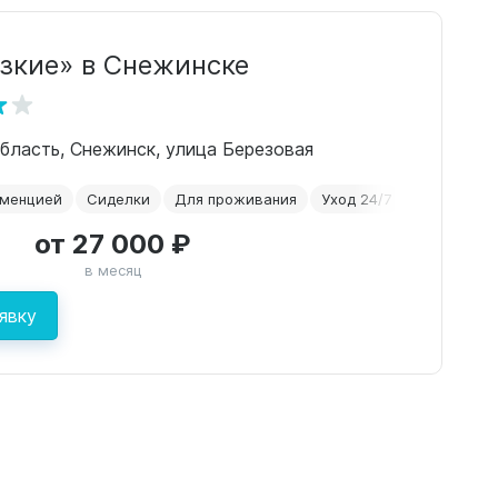
зкие» в Снежинске
бласть, Снежинск, улица Березовая
еменцией
Сиделки
Для проживания
Уход 24/7
Альцгейме
от 27 000 ₽
в месяц
явку