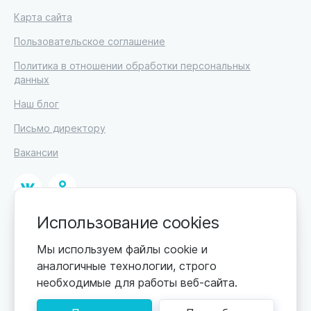
Карта сайта
Пользовательское соглашение
Политика в отношении обработки персональных
данных
Наш блог
Письмо директору
Вакансии
Использование cookies
© 2026
ИП Высоцкий Дмитрий Петрович, ИНН 233610721148
Мы используем файлы cookie и
аналогичные технологии, строго
0+
Цены обновляются по мере поступления новой
необходимые для работы веб-сайта.
информации. Точную стоимость уточняйте у
пансионата. Информация, предоставленная на сайте,