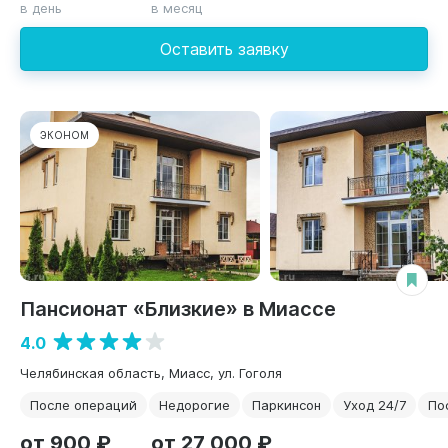
в день
в месяц
Оставить заявку
ЭКОНОМ
Пансионат «Близкие» в Миассе
4.0
Челябинская область, Миасс, ул. Гоголя
После операций
Недорогие
Паркинсон
Уход 24/7
По
от 900 ₽
от 27 000 ₽