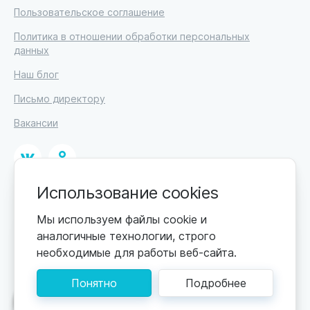
Пользовательское соглашение
Политика в отношении обработки персональных
данных
Наш блог
Письмо директору
Вакансии
Использование cookies
© 2026
ИП Высоцкий Дмитрий Петрович, ИНН 233610721148
Мы используем файлы cookie и
аналогичные технологии, строго
0+
Цены обновляются по мере поступления новой
необходимые для работы веб-сайта.
информации. Точную стоимость уточняйте у
пансионата. Информация, предоставленная на сайте,
Понятно
Подробнее
не может быть использована для постановки
диагноза, назначения лечения и не заменяет прием
Поможем подобрать пансионат
врача.