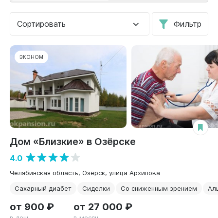
Сортировать
Фильтр
ЭКОНОМ
Дом «Близкие» в Озёрске
4.0
Челябинская область, Озёрск, улица Архипова
Сахарный диабет
Сиделки
Со сниженным зрением
Ал
от 900 ₽
от 27 000 ₽
в день
в месяц