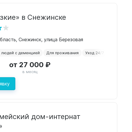
зкие» в Снежинске
бласть, Снежинск, улица Березовая
 людей с деменцией
Для проживания
Уход 24/7
Альцгейме
от 27 000 ₽
в месяц
явку
мейский дом-интернат
»