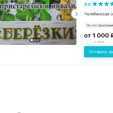
4.0
По гос програм
от 1 000 
в день
Оставить за