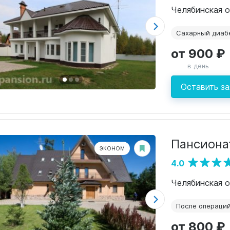
Челябинская о
Сахарный диаб
от 900 ₽
в день
Оставить за
Пансиона
ЭКОНОМ
4.0
Челябинская о
После операци
от 800 ₽