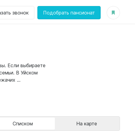
азать звонок
Подобрать пансионат
вы. Если выбираете
семьи.
В Уйском
ачих ...
Списком
На карте