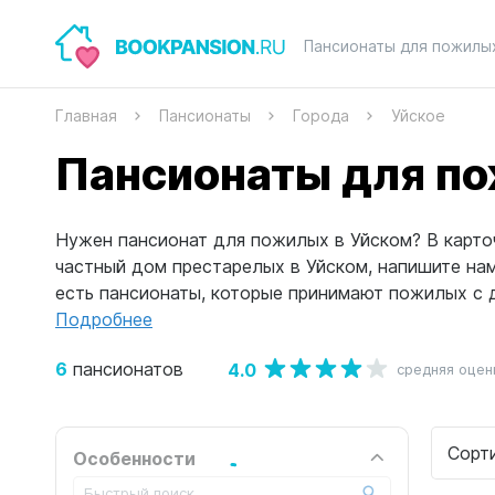
Пансионаты для пожилы
Главная
Пансионаты
Города
Уйское
Пансионаты для по
Нужен пансионат для пожилых в Уйском? В карточ
частный дом престарелых в Уйском, напишите н
есть пансионаты, которые принимают пожилых с д
Подробнее
6
4.0
пансионатов
средняя оцен
Сорт
Особенности