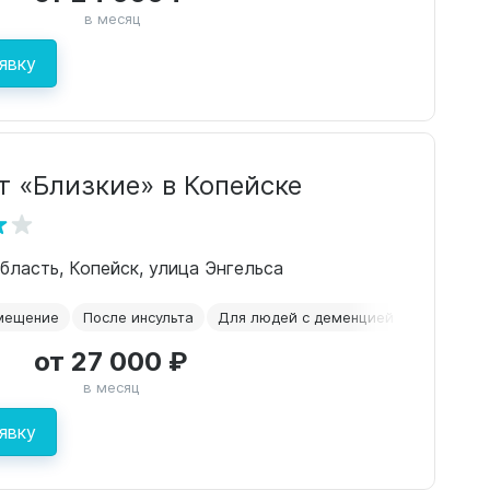
в месяц
явку
т «Близкие» в Копейске
бласть, Копейск, улица Энгельса
мещение
После инсульта
Для людей с деменцией
Уход 24/7
от 27 000 ₽
в месяц
явку