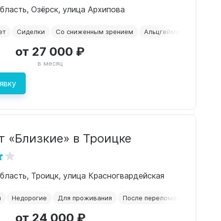
бласть, Озёрск, улица Архипова
ет
Сиделки
Со сниженным зрением
Альцгеймер
Для люд
от 27 000 ₽
в месяц
явку
т «Близкие» в Троицке
бласть, Троицк, улица Красногвардейская
й
Недорогие
Для проживания
После перелома шейки бедра
от 24 000 ₽