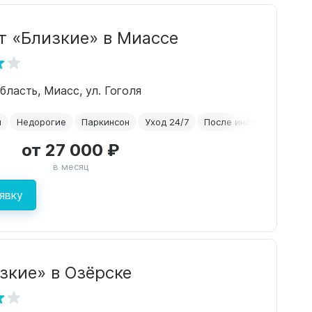
т «Близкие» в Миассе
бласть, Миасс, ул. Гоголя
й
Недорогие
Паркинсон
Уход 24/7
После инсульта
от 27 000 ₽
в месяц
явку
зкие» в Озёрске