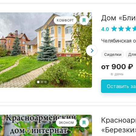
Дом «Бли
КОМФОРТ
4.0
Челябинская о
Сиделки
Для
от 900 ₽
в день
Оставить за
Красноар
ЭКОНОМ
«Березки