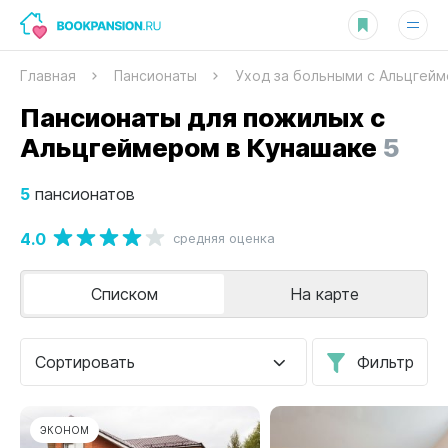
Главная
Пансионаты
Уход за больными с Альцгей
Пансионаты для пожилых с
Альцгеймером в Кунашаке
5
5
пансионатов
4.0
средняя оценка
Списком
На карте
Сортировать
Фильтр
ЭКОНОМ