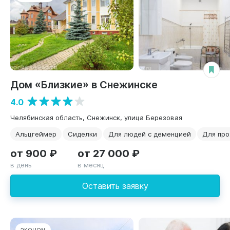
Дом «Близкие» в Снежинске
4.0
Челябинская область, Снежинск, улица Березовая
Альцгеймер
Сиделки
Для людей с деменцией
Для пр
от 900 ₽
от 27 000 ₽
в день
в месяц
Оставить заявку