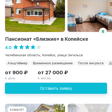
Пансионат «Близкие» в Копейске
4.0
Челябинская область, Копейск, улица Энгельса
Альцгеймер
Временное размещение
После инсульта
Д
от 900 ₽
от 27 000 ₽
в день
в месяц
Оставить заявку
КОМФОРТ