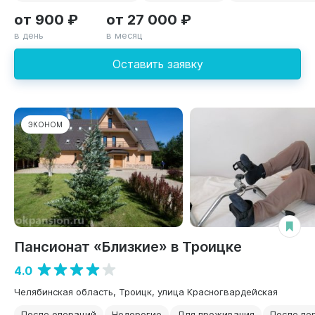
от 900 ₽
от 27 000 ₽
в день
в месяц
Оставить заявку
ЭКОНОМ
Пансионат «Близкие» в Троицке
4.0
Челябинская область, Троицк, улица Красногвардейская
После операций
Недорогие
Для проживания
После пе