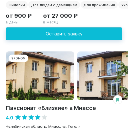
Сиделки
Для людей с деменцией
Для проживания
Ухо
от 900 ₽
от 27 000 ₽
в день
в месяц
Оставить заявку
ЭКОНОМ
Пансионат «Близкие» в Миассе
4.0
Челябинская область, Миасс, ул. Гоголя