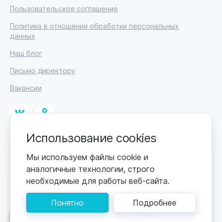
Пользовательское соглашение
Политика в отношении обработки персональных
данных
Наш блог
Письмо директору
Вакансии
Использование cookies
© 2026
ИП Высоцкий Дмитрий Петрович, ИНН 233610721148
Мы используем файлы cookie и
аналогичные технологии, строго
0+
Цены обновляются по мере поступления новой
необходимые для работы веб-сайта.
информации. Точную стоимость уточняйте у
пансионата. Информация, предоставленная на сайте,
Понятно
Подробнее
не может быть использована для постановки
диагноза, назначения лечения и не заменяет прием
Поможем подобрать пансионат
врача.