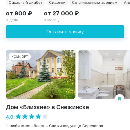
Сахарный диабет
Сиделки
Со сниженным зрением
Ал
от 900 ₽
от 27 000 ₽
в день
в месяц
Оставить заявку
КОМФОРТ
Дом «Близкие» в Снежинске
4.0
Челябинская область, Снежинск, улица Березовая