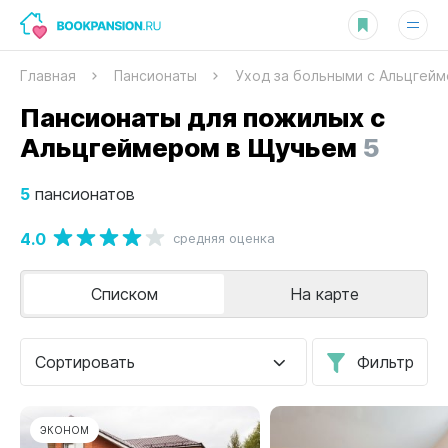
Главная
Пансионаты
Уход за больными с Альцгей
Пансионаты для пожилых с
Альцгеймером в Щучьем
5
5
пансионатов
4.0
средняя оценка
Списком
На карте
Сортировать
Фильтр
ЭКОНОМ