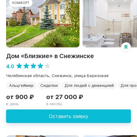
КОМФОРТ
Дом «Близкие» в Снежинске
4.0
Челябинская область, Снежинск, улица Березовая
Альцгеймер
Сиделки
Для людей с деменцией
Для пр
от 900 ₽
от 27 000 ₽
в день
в месяц
Оставить заявку