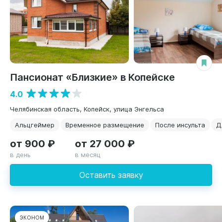
Пансионат «Близкие» в Копейске
4.0
Челябинская область, Копейск, улица Энгельса
Альцгеймер
Временное размещение
После инсульта
Д
от 900 ₽
от 27 000 ₽
в день
в месяц
Оставить заявку
ЭКОНОМ